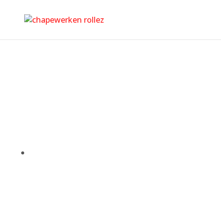
Isolation sol Berthen
chapewerken rollez
$
Isolation sol Berthen